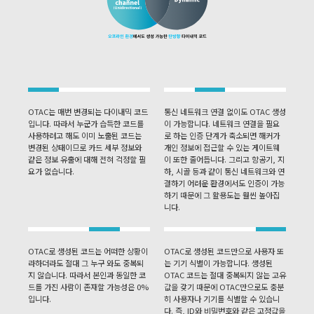
OTAC는 매번 변경되는 다이내믹 코드
통신 네트워크 연결 없이도 OTAC 생성
입니다. 따라서 누군가 습득한 코드를
이 가능합니다. 네트워크 연결을 필요
사용하려고 해도 이미 노출된 코드는
로 하는 인증 단계가 축소되면 해커가
변경된 상태이므로 카드 세부 정보와
개인 정보에 접근할 수 있는 게이트웨
같은 정보 유출에 대해 전혀 걱정할 필
이 또한 줄어듭니다. 그리고 항공기, 지
요가 없습니다.
하, 시골 등과 같이 통신 네트워크와 연
결하기 어려운 환경에서도 인증이 가능
하기 때문에 그 활용도는 훨씬 높아집
니다.
OTAC로 생성된 코드는 어떠한 상황이
OTAC로 생성된 코드만으로 사용자 또
라하더라도 절대 그 누구 와도 중복되
는 기기 식별이 가능합니다. 생성된
지 않습니다. 따라서 본인과 동일한 코
OTAC 코드는 절대 중복되지 않는 고유
드를 가진 사람이 존재할 가능성은 0%
값을 갖기 때문에 OTAC만으로도 충분
입니다.
히 사용자나 기기를 식별할 수 있습니
다. 즉, ID와 비밀번호와 같은 고정값을