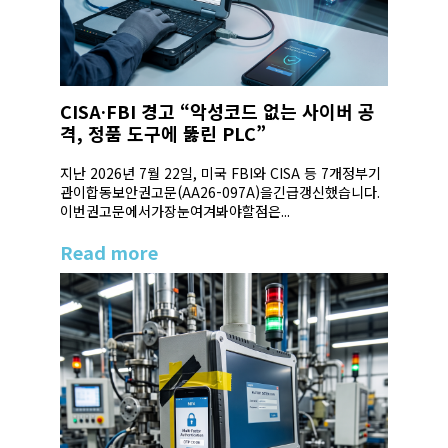
CISA·FBI 경고 “악성코드 없는 사이버 공
격, 정품 도구에 뚫린 PLC”
지난 2026년 7월 22일, 미국 FBI와 CISA 등 7개정부기
관이합동보안권고문(AA26-097A)을긴급갱신했습니다.
이번권고문에서가장눈여겨봐야할점은...
Read more